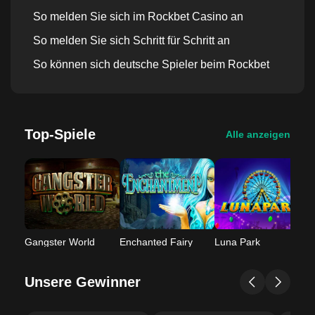
So melden Sie sich im Rockbet Casino an
So melden Sie sich Schritt für Schritt an
So können sich deutsche Spieler beim Rockbet
Casino anmelden
Spielauswahl im Rockbet Casino
Live-Händlererlebnisse
Top-Spiele
Alle anzeigen
Boni im Rockbet Casino: Freispiele, Cashback
und Turniere
Wie unsere Turniere uns auszeichnen
So erhalten und verwenden Sie Promo-Codes im
Rockbet Casino
Gangster World
Enchanted Fairy
Luna Park
W
Finden Sie funktionierende Rockbet Casino
Gutscheincodes
Unsere Gewinner
Tipps, um das Beste aus Promo-Codes
herauszuholen