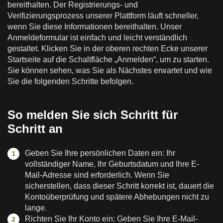
bereithalten. Der Registrierungs- und
Verifizierungsprozess unserer Plattform läuft schneller,
wenn Sie diese Informationen bereithalten. Unser
Anmeldeformular ist einfach und leicht verständlich
gestaltet. Klicken Sie in der oberen rechten Ecke unserer
Startseite auf die Schaltfläche „Anmelden“, um zu starten.
Sie können sehen, was Sie als Nächstes erwartet und wie
Sie die folgenden Schritte befolgen.
So melden Sie sich Schritt für
Schritt an
Geben Sie Ihre persönlichen Daten ein: Ihr
vollständiger Name, Ihr Geburtsdatum und Ihre E-
Mail-Adresse sind erforderlich. Wenn Sie
sicherstellen, dass dieser Schritt korrekt ist, dauert die
Kontoüberprüfung und spätere Abhebungen nicht zu
lange.
Richten Sie Ihr Konto ein: Geben Sie Ihre E-Mail-