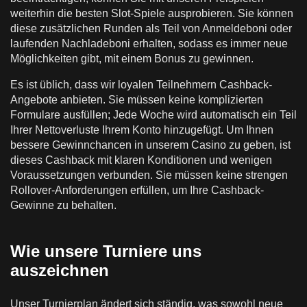
weiterhin die besten Slot-Spiele ausprobieren. Sie können
diese zusätzlichen Runden als Teil von Anmeldeboni oder
laufenden Nachladeboni erhalten, sodass es immer neue
Möglichkeiten gibt, mit einem Bonus zu gewinnen.
Es ist üblich, dass wir loyalen Teilnehmern Cashback-
Angebote anbieten. Sie müssen keine komplizierten
Formulare ausfüllen; Jede Woche wird automatisch ein Teil
Ihrer Nettoverluste Ihrem Konto hinzugefügt. Um Ihnen
bessere Gewinnchancen in unserem Casino zu geben, ist
dieses Cashback mit klaren Konditionen und wenigen
Voraussetzungen verbunden. Sie müssen keine strengen
Rollover-Anforderungen erfüllen, um Ihre Cashback-
Gewinne zu behalten.
Wie unsere Turniere uns
auszeichnen
Unser Turnierplan ändert sich ständig, was sowohl neue