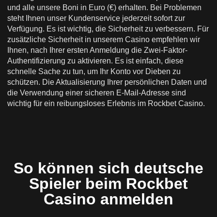
und alle unsere Boni in Euro (€) erhalten. Bei Problemen
steht Ihnen unser Kundenservice jederzeit sofort zur
Verfügung. Es ist wichtig, die Sicherheit zu verbessern. Für
zusätzliche Sicherheit in unserem Casino empfehlen wir
Ihnen, nach Ihrer ersten Anmeldung die Zwei-Faktor-
Authentifizierung zu aktivieren. Es ist einfach, diese
schnelle Sache zu tun, um Ihr Konto vor Dieben zu
schützen. Die Aktualisierung Ihrer persönlichen Daten und
die Verwendung einer sicheren E-Mail-Adresse sind
wichtig für ein reibungsloses Erlebnis im Rockbet Casino.
So können sich deutsche
Spieler beim Rockbet
Casino anmelden