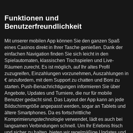
Funktionen und
Benutzerfreundlichkeit
Mit unserer mobilen App können Sie den ganzen Spaß
eines Casinos direkt in Ihrer Tasche genießen. Dank der
einfachen Navigation finden Sie sich leicht in den
Spielautomaten, klassischen Tischspielen und Live-
Räumen zurecht. Es ist möglich, auf Ihr altes Profil
zuzugreifen, Einzahlungen vorzunehmen, Auszahlungen in
€ anzufordern, mit dem Support zu chatten und Boni zu
starten. Push-Benachrichtigungen informieren Sie über
Angebote, Updates und Turniere, die nur für mobile
Benutzer gedacht sind. Das Layout der App kann an jede
Bildschirmgröße angepasst werden, sogar an Tablets und
ältere Smartphones. Da es fortschrittliche
Komprimierungstechnologie verwendet, lädt es auch bei
langsamen Verbindungen schnell. Um Ihr Erlebnis frisch
und sicher zu halten, bieten wir regelmäßige Updates und