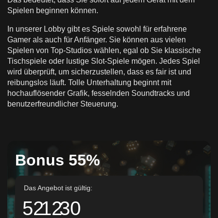
Spielen beginnen können.
In unserer Lobby gibt es Spiele sowohl für erfahrene
Gamer als auch für Anfänger. Sie können aus vielen
Spielen von Top-Studios wählen, egal ob Sie klassische
Tischspiele oder lustige Slot-Spiele mögen. Jedes Spiel
wird überprüft, um sicherzustellen, dass es fair ist und
reibungslos läuft. Tolle Unterhaltung beginnt mit
hochauflösender Grafik, fesselnden Soundtracks und
benutzerfreundlicher Steuerung.
Bonus 55%
Das Angebot ist gültig:
52
12
28