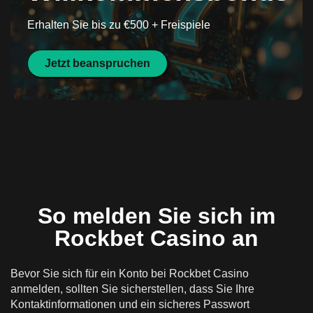
Erhalten Sie bis zu €500 + Freispiele
Jetzt beanspruchen
So melden Sie sich im
Rockbet Casino an
Bevor Sie sich für ein Konto bei Rockbet Casino
anmelden, sollten Sie sicherstellen, dass Sie Ihre
Kontaktinformationen und ein sicheres Passwort