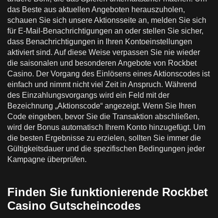
das Beste aus aktuellen Angeboten herauszuholen,
schauen Sie sich unsere Aktionsseite an, melden Sie sich
für E-Mail-Benachrichtigungen an oder stellen Sie sicher,
dass Benachrichtigungen in Ihren Kontoeinstellungen
aktiviert sind. Auf diese Weise verpassen Sie nie wieder
die saisonalen und besonderen Angebote von Rockbet
Casino. Der Vorgang des Einlösens eines Aktionscodes ist
einfach und nimmt nicht viel Zeit in Anspruch. Während
des Einzahlungsvorgangs wird ein Feld mit der
Bezeichnung „Aktionscode“ angezeigt. Wenn Sie Ihren
Code eingeben, bevor Sie die Transaktion abschließen,
wird der Bonus automatisch Ihrem Konto hinzugefügt. Um
die besten Ergebnisse zu erzielen, sollten Sie immer die
Gültigkeitsdauer und die spezifischen Bedingungen jeder
Kampagne überprüfen.
Finden Sie funktionierende Rockbet
Casino Gutscheincodes